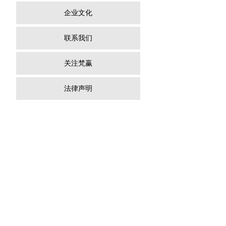
企业文化
联系我们
关注梵赢
法律声明