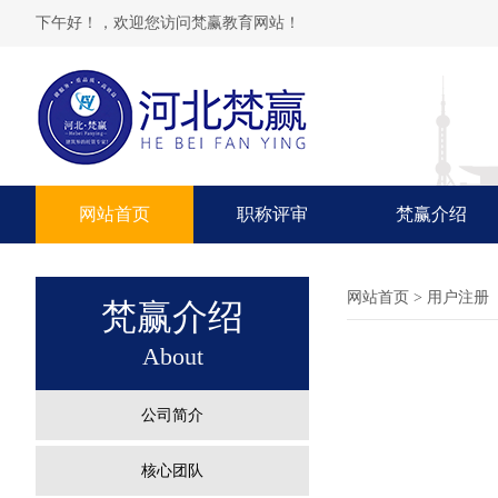
下午好！，欢迎您访问梵赢教育网站！
网站首页
职称评审
梵赢介绍
网站首页
> 用户注册
梵赢介绍
About
公司简介
核心团队