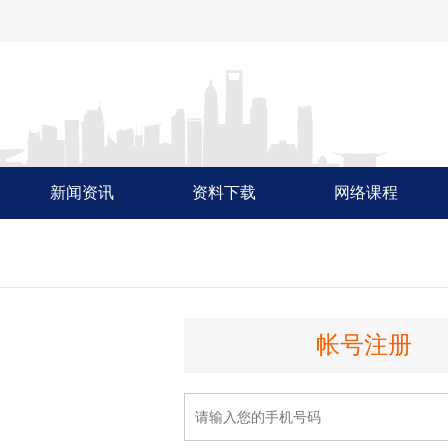
新闻资讯
资料下载
网络课程
帐号注册